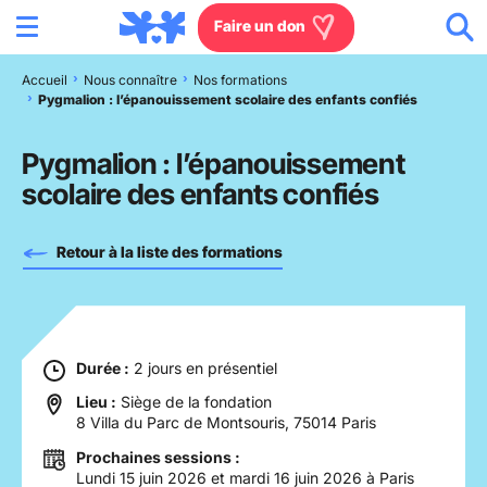
Menu
Aller au contenu
Aller à la recherche
Aller au menu
Aller au pied de page
Faire un don
Accueil
Nous connaître
Nos formations
Pygmalion : l’épanouissement scolaire des enfants confiés
Nous connaître
Pygmalion : l’épanouissement
Actions en France
scolaire des enfants confiés
Actions dans le monde
Retour à la liste des formations
Agissez à nos côtés
Actualités
Durée :
2 jours en présentiel
Lieu :
Siège de la fondation
Rejoignez-nous
8 Villa du Parc de Montsouris, 75014 Paris
Prochaines sessions :
Les villages d'enfants
Lundi 15 juin 2026 et mardi 16 juin 2026 à Paris