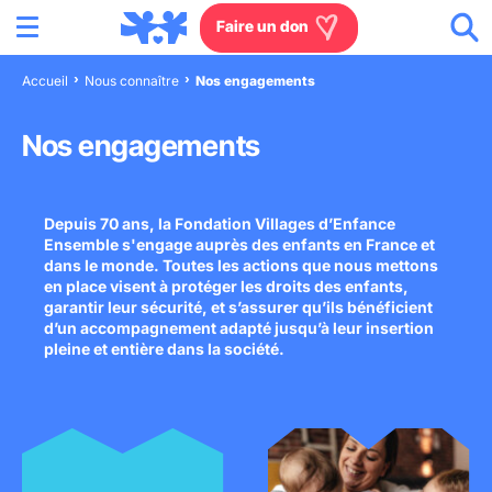
Menu
Aller au contenu
Aller à la recherche
Aller au menu
Aller au pied de page
Faire un don
Accueil
Nous connaître
Nos engagements
Nous connaître
Nos engagements
Actions en France
Depuis 70 ans, la Fondation Villages d’Enfance
Actions dans le monde
Ensemble s'engage auprès des enfants en France et
dans le monde. Toutes les actions que nous mettons
Agissez à nos côtés
en place visent à protéger les droits des enfants,
garantir leur sécurité, et s’assurer qu’ils bénéficient
d’un accompagnement adapté jusqu’à leur insertion
Actualités
pleine et entière dans la société.
Rejoignez-nous
Les villages d'enfants