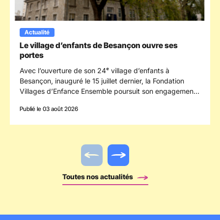
Actualité
Le village d’enfants de Besançon ouvre ses
portes
Avec l’ouverture de son 24ᵉ village d’enfants à
Besançon, inauguré le 15 juillet dernier, la Fondation
Villages d’Enfance Ensemble poursuit son engagement
en faveur des enfants confiés à la protection de
Publié le 03 août 2026
l’enfance en s’implantant dans le département du
Doubs.
Actualité précédente
Actualité suivante
Toutes nos actualités