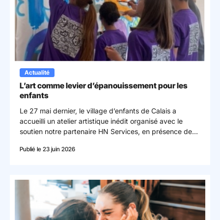
Actualité
L’art comme levier d’épanouissement pour les
enfants
Le 27 mai dernier, le village d’enfants de Calais a
accueilli un atelier artistique inédit organisé avec le
soutien notre partenaire HN Services, en présence de
l’artiste Chanoir. Une journée placée sous le signe de la
Publié le 23 juin 2026
créativité, du partage et de la confiance en soi.