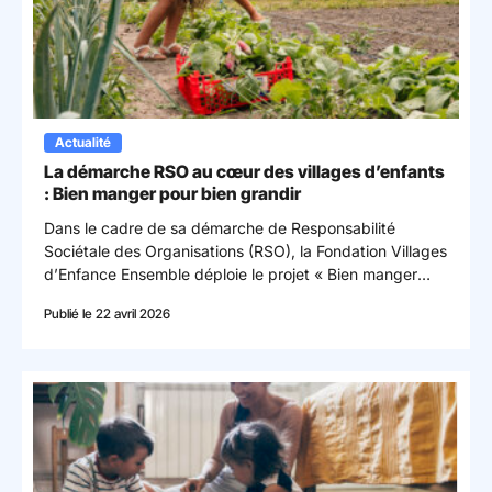
Actualité
La démarche RSO au cœur des villages d’enfants
: Bien manger pour bien grandir
Dans le cadre de sa démarche de Responsabilité
Sociétale des Organisations (RSO), la Fondation Villages
d’Enfance Ensemble déploie le projet « Bien manger
pour bien grandir » afin de favoriser une alimentation
Publié le 22 avril 2026
saine, durable et accessible à tous.