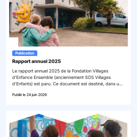
Publication
Rapport annuel 2025
Le rapport annuel 2025 de la Fondation Villages
d'Enfance Ensemble (anciennement SOS Villages
d'Enfants) est paru. Ce document est destiné, dans une
volonté de rigueur et de transparence, à l’information
Publié le 24 juin 2026
des donateurs et des partenaires de la fondation.