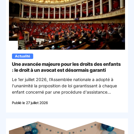
Actualité
Une avancée majeure pour les droits des enfants
: le droit à un avocat est désormais garanti
Le 1er juillet 2026, l’Assemblée nationale a adopté à
l'unanimité la proposition de loi garantissant à chaque
enfant concerné par une procédure d'assistance
éducative le droit d'être assisté d'un avocat. Une
Publié le 27 juillet 2026
mesure essentielle pour renforcer l'effectivité des droits
de l'enfant et mieux faire entendre sa voix.