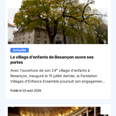
Mon espace donateur
Actualité
Le village d’enfants de Besançon ouvre ses
portes
Avec l'ouverture de son 24ᵉ village d'enfants à
Besançon, inauguré le 15 juillet dernier, la Fondation
Villages d'Enfance Ensemble poursuit son engagement
en faveur des enfants confiés à la protection de
Publié le 03 août 2026
l'enfance en s'implantant dans le département du
Doubs.