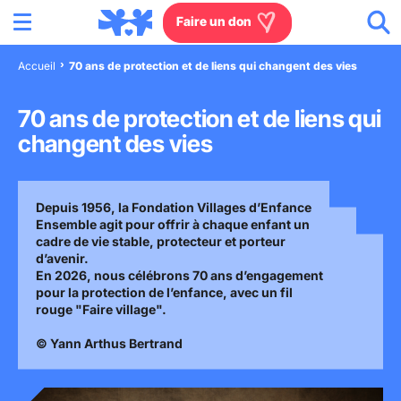
Menu
Aller au contenu
Aller à la recherche
Aller au menu
Aller au pied de page
Faire un don
Accueil
70 ans de protection et de liens qui changent des vies
Nous connaître
70 ans de protection et de liens qui
Actions en France
changent des vies
Actions dans le monde
Depuis 1956, la Fondation Villages d’Enfance
Ensemble agit pour offrir à chaque enfant un
Agissez à nos côtés
cadre de vie stable, protecteur et porteur
d’avenir.
En 2026, nous célébrons 70 ans d’engagement
Actualités
pour la protection de l’enfance, avec un fil
rouge "Faire village".
Rejoignez-nous
© Yann Arthus Bertrand
Les villages d'enfants