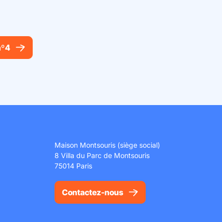
nº4
Maison Montsouris (siège social)
8 Villa du Parc de Montsouris
75014 Paris
Contactez-nous