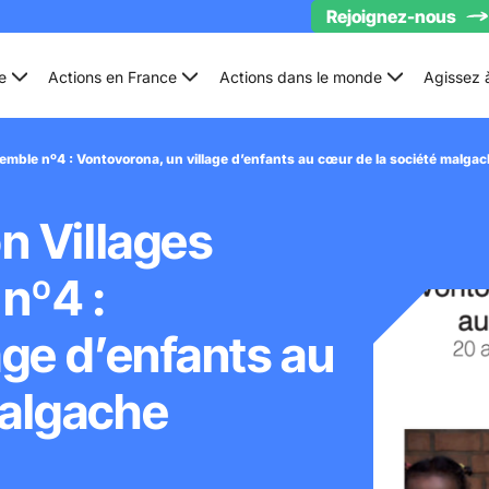
Rejoignez-nous
e
Actions en France
Actions dans le monde
Agissez 
emble nº4 : Vontovorona, un village d’enfants au cœur de la société malga
n Villages
nº4 :
age d’enfants au
malgache