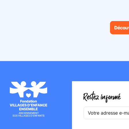
Découv
Restez informé