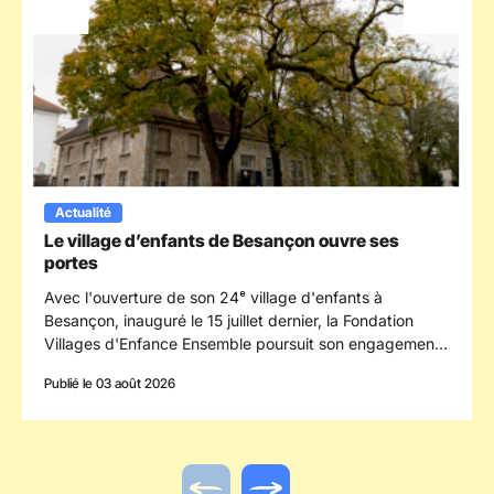
Actualité
Le village d’enfants de Besançon ouvre ses
portes
Avec l'ouverture de son 24ᵉ village d'enfants à
Besançon, inauguré le 15 juillet dernier, la Fondation
Villages d'Enfance Ensemble poursuit son engagement
en faveur des enfants confiés à la protection de
Publié le 03 août 2026
l'enfance en s'implantant dans le département du
Doubs.