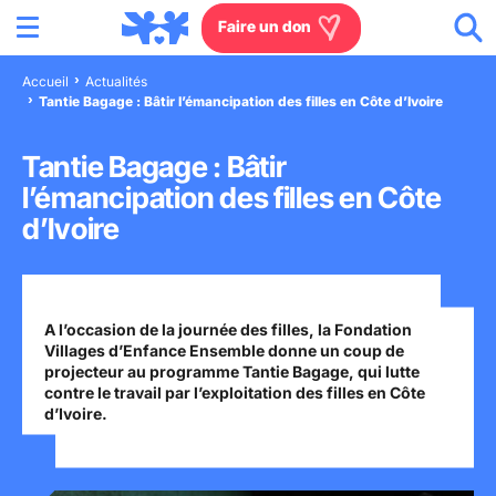
Menu
Aller au contenu
Aller à la recherche
Aller au menu
Aller au pied de page
Faire un don
Accueil
Actualités
Tantie Bagage : Bâtir l’émancipation des filles en Côte d’Ivoire
Nous connaître
Tantie Bagage : Bâtir
Actions en France
l’émancipation des filles en Côte
d’Ivoire
Actions dans le monde
Agissez à nos côtés
A l’occasion de la journée des filles, la Fondation
Actualités
Villages d’Enfance Ensemble donne un coup de
projecteur au programme Tantie Bagage, qui lutte
contre le travail par l’exploitation des filles en Côte
d’Ivoire.
Rejoignez-nous
Les villages d'enfants