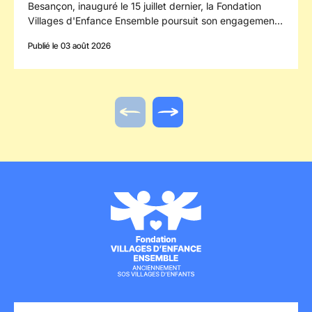
Besançon, inauguré le 15 juillet dernier, la Fondation
Villages d'Enfance Ensemble poursuit son engagement
en faveur des enfants confiés à la protection de
Publié le 03 août 2026
l'enfance en s'implantant dans le département du
Doubs.
Actualité précédente
Actualité suivante