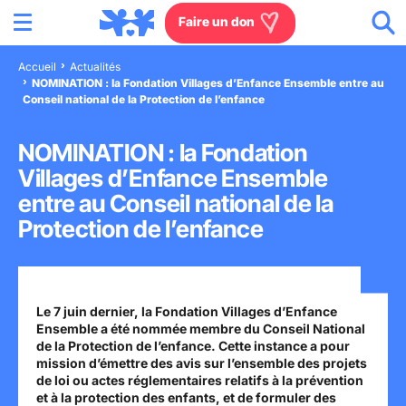
Menu
Aller au contenu
Aller à la recherche
Aller au menu
Aller au pied de page
Faire un don
Accueil
Actualités
NOMINATION : la Fondation Villages d’Enfance Ensemble entre au
Nous connaître
Conseil national de la Protection de l’enfance
Actions en France
NOMINATION : la Fondation
Villages d’Enfance Ensemble
Actions dans le monde
entre au Conseil national de la
Protection de l’enfance
Agissez à nos côtés
Actualités
Le 7 juin dernier, la Fondation Villages d’Enfance
Ensemble a été nommée membre du Conseil National
de la Protection de l’enfance. Cette instance a pour
Rejoignez-nous
mission d’émettre des avis sur l’ensemble des projets
de loi ou actes réglementaires relatifs à la prévention
Les villages d'enfants
et à la protection des enfants, et de formuler des