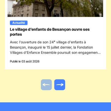
Actualité
Le village d’enfants de Besançon ouvre ses
portes
Avec l'ouverture de son 24ᵉ village d'enfants à
Besançon, inauguré le 15 juillet dernier, la Fondation
Villages d'Enfance Ensemble poursuit son engagement
en faveur des enfants confiés à la protection de
Publié le 03 août 2026
l'enfance en s'implantant dans le département du
Doubs.
Actualité précédente
Actualité suivante