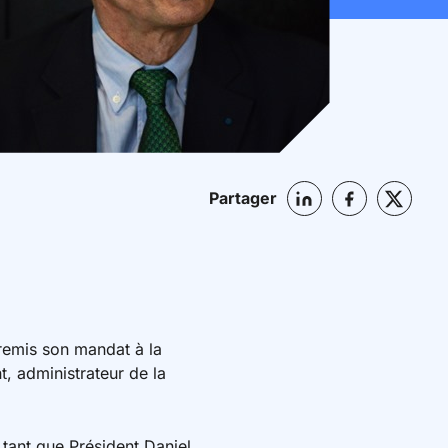
Partager
 remis son mandat à la
t, administrateur de la
n tant que Président Daniel