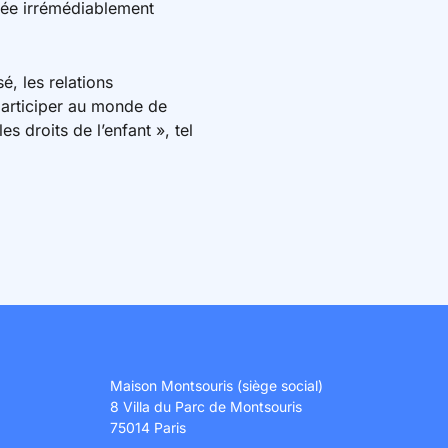
olée irrémédiablement
é, les relations
 participer au monde de
s droits de l’enfant », tel
Maison Montsouris (siège social)
8 Villa du Parc de Montsouris
75014 Paris