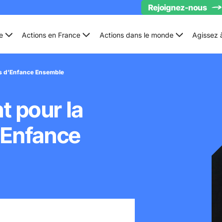
Rejoignez-nous
e
Actions en France
Actions dans le monde
Agissez 
es d’Enfance Ensemble
t pour la
’Enfance