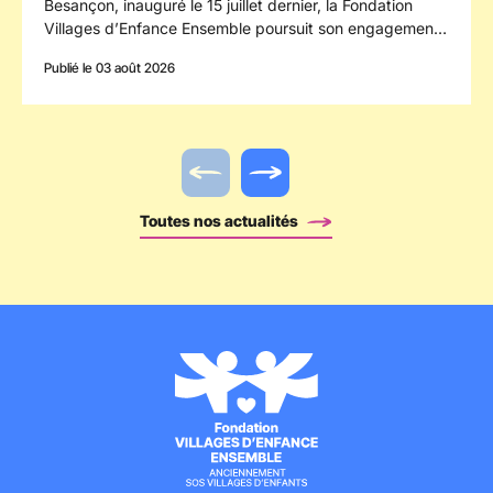
Besançon, inauguré le 15 juillet dernier, la Fondation
Villages d’Enfance Ensemble poursuit son engagement
en faveur des enfants confiés à la protection de
Publié le 03 août 2026
l’enfance en s’implantant dans le département du
Doubs.
Actualité précédente
Actualité suivante
Toutes nos actualités