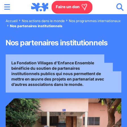
Menu
Aller au contenu
Aller à la recherche
Aller au menu
Aller au pied de page
Faire un don
Accueil
Nos actions dans le monde
Nos programmes internationaux
Nos partenaires institutionnels
Nous connaître
Nos partenaires institutionnels
Actions en France
Actions dans le monde
La Fondation Villages d'Enfance Ensemble
bénéficie du soutien de partenaires
institutionnels publics qui nous permettent de
Agissez à nos côtés
mettre en œuvre des projets en partenariat avec
d’autres associations dans le monde.
Actualités
Rejoignez-nous
Les villages d'enfants