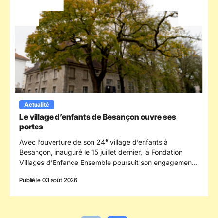
Actualité
Le village d’enfants de Besançon ouvre ses
portes
Avec l’ouverture de son 24ᵉ village d’enfants à
Besançon, inauguré le 15 juillet dernier, la Fondation
Villages d’Enfance Ensemble poursuit son engagement
en faveur des enfants confiés à la protection de
Publié le 03 août 2026
l’enfance en s’implantant dans le département du
Doubs.