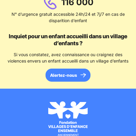
116 000
N° d’urgence gratuit accessible 24h/24 et 7j/7 en cas de
disparition d’enfant
Inquiet pour un enfant accueilli dans un village
d’enfants ?
Si vous constatez, avez connaissance ou craignez des
violences envers un enfant accueilli dans un village d’enfants
Alertez-nous