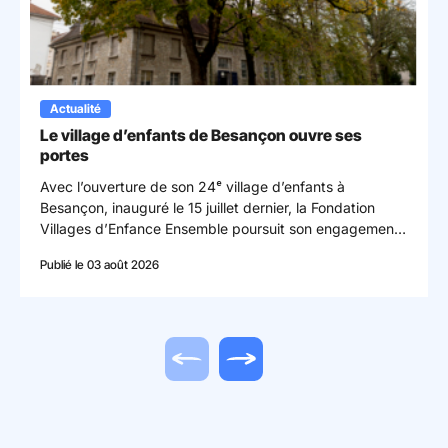
Actualité
Le village d’enfants de Besançon ouvre ses
portes
Avec l’ouverture de son 24ᵉ village d’enfants à
Besançon, inauguré le 15 juillet dernier, la Fondation
Villages d’Enfance Ensemble poursuit son engagement
en faveur des enfants confiés à la protection de
Publié le 03 août 2026
l’enfance en s’implantant dans le département du
Doubs.
Actualité précédente
Actualité suivante